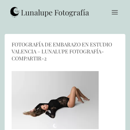
Saltar
al
Lunalupe Fotografía
contenido
FOTOGRAFÍA DE EMBARAZO EN ESTUDIO
VALENCIA – LUNALUPE FOTOGRAFÍA-
COMPARTIR-2