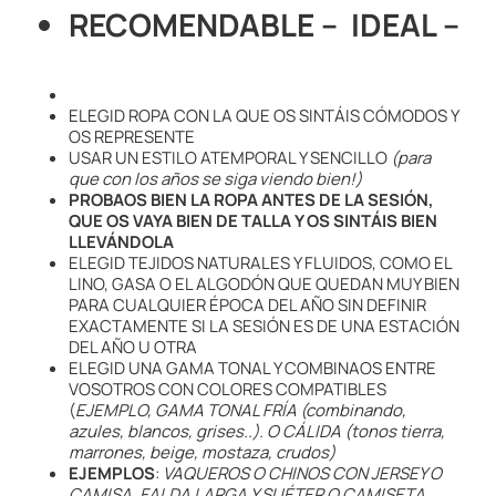
RECOMENDABLE – IDEAL –
ELEGID ROPA CON LA QUE OS SINTÁIS CÓMODOS Y
OS REPRESENTE
USAR UN ESTILO ATEMPORAL Y SENCILLO
(para
que con los años se siga viendo bien!)
PROBAOS BIEN LA ROPA ANTES DE LA SESIÓN,
QUE OS VAYA BIEN DE TALLA Y OS SINTÁIS BIEN
LLEVÁNDOLA
ELEGID TEJIDOS NATURALES Y FLUIDOS, COMO EL
LINO, GASA O EL ALGODÓN QUE QUEDAN MUY BIEN
PARA CUALQUIER ÉPOCA DEL AÑO SIN DEFINIR
EXACTAMENTE SI LA SESIÓN ES DE UNA ESTACIÓN
DEL AÑO U OTRA
ELEGID UNA GAMA TONAL Y COMBINAOS ENTRE
VOSOTROS CON COLORES COMPATIBLES
(
EJEMPLO, GAMA TONAL FRÍA (combinando,
azules, blancos, grises..). O CÁLIDA (tonos tierra,
marrones, beige, mostaza, crudos)
EJEMPLOS
:
VAQUEROS O CHINOS CON JERSEY O
CAMISA, FALDA LARGA Y SUÉTER O CAMISETA