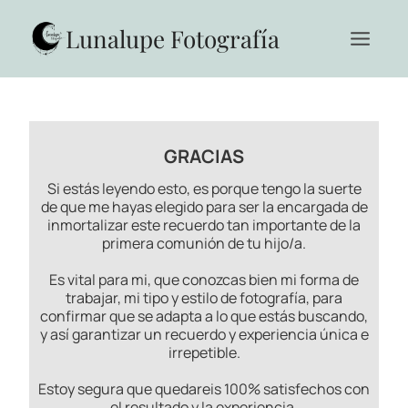
Saltar
al
Lunalupe Fotografía
contenido
GRACIAS
Si estás leyendo esto, es porque tengo la suerte
de que me hayas elegido para ser la encargada de
inmortalizar este recuerdo tan importante de la
primera comunión de tu hijo/a.
Es vital para mi, que conozcas bien mi forma de
trabajar, mi tipo y estilo de fotografía, para
confirmar que se adapta a lo que estás buscando,
y así garantizar un recuerdo y experiencia única e
irrepetible.
Estoy segura que quedareis 100% satisfechos con
el resultado y la experiencia.