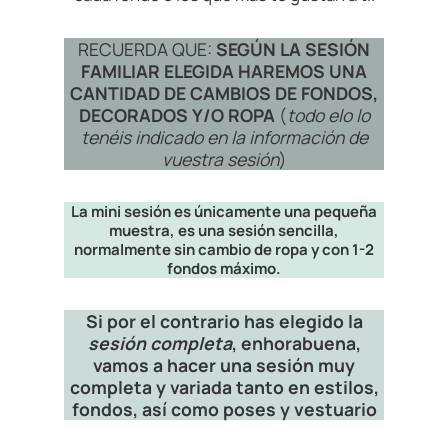
RECUERDA QUE:
SEGÚN LA SESIÓN
FAMILIAR ELEGIDA HAREMOS UNA
CANTIDAD DE CAMBIOS DE FONDOS,
DECORADOS Y/O ROPA
(
todo elo lo
tenéis indicado en la información de
vuestra sesión
)
La mini sesión es únicamente una pequeña
muestra, es una sesión sencilla,
normalmente sin cambio de ropa y con 1-2
fondos máximo.
Si por el contrario has elegido la
sesión completa
, enhorabuena,
vamos a hacer una sesión muy
completa y variada tanto en estilos,
fondos, así como poses y vestuario