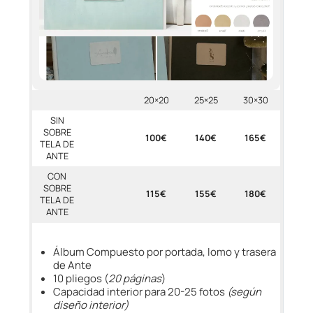
20×20
25×25
30×30
SIN
SOBRE
100€
140€
165€
TELA DE
ANTE
CON
SOBRE
115€
155€
180€
TELA DE
ANTE
Álbum Compuesto por portada, lomo y trasera
de Ante
10 pliegos (
20 páginas
)
Capacidad interior para 20-25 fotos
(según
diseño interior)