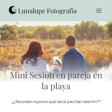
Saltar
al
Lunalupe Fotografía
contenido
Mini Sesión en pareja en
la playa
¿¿Recordáis la promo qué lancé para San Valentín??